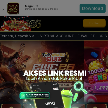
Naga303
Download
×
Download Naga303 Mobile
Daftar
posit Via : - VIRTUAL ACCOUNT - E-WALLET - QRIS (SCAN BARCO
×