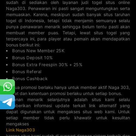
4D EASTASIA
4D TAIPEI101
4D
4D WESTASIA
sudah di sediakan oleh layanan judi togel situs online
SOUTHEAST
Naga303. Penawaran ini pasti sangat menguntungkan serta
06-08-2026
06-08-2026
06-08-2026
06-08-2026
6574
8838
9196
7258
memuaskan. Karena, meskipun sudah banyak situs taruhan
togel di Indonesia, tetapi tidak menjamin semuanya selalu
4D SOUTHASIA
4D
4D
4D CARIBBEAN
punya penawaran menarik sehingga belum tentu pasti akan
CENTRALASIA
ASIAPACIFIC
06-08-2026
06-08-2026
membuat member puas. Tetapi, lewat situs togel yang
06-08-2026
07-08-2026
5299
6034
8288
9473
terpercaya ini, para player atau pemain akan mendapatkan
bonus berikut ini:
4D CAROLINA
4D GEORGIA
4D KENTUCKY
4D MAGNUM
Bonus New Member 25K
07-08-2026
06-08-2026
07-08-2026
05-08-2026
1200
7424
5989
3072
Bonus Deposit 10%
Bonus Extra Freespin 30% + 25%
4D NEWJERSEY
4D MISSOURI
4D OREGON
4D
PENNSYLVANIA
Bonus Referal
07-08-2026
07-08-2026
07-08-2026
07-08-2026
Bonus Cashback
7498
2705
5518
5398
Semua promosi berlaku hanya untuk member aktif Naga 303,
4D TRINIDAD
5D
4D VIRGINIA
5D TAIPEI101
syarat dan ketentuan promosi berlaku untuk setiap bonus.
SAIGONTOTO
Layanan menarik selanjutnya adalah situs kami selalu
06-08-2026
07-08-2026
07-08-2026
06-08-2026
16280
2002
1736
78396
memberikan informasi update terkait link alternatif yang
dapat digunakan untuk mengakses situs web kami. Untuk
4D
4D ILLINOIS
4D SOUTH
4D TENNESSEE
setiap member tidak perlu khawatir untuk kesulitan
CONNECTICUT
CAROLINA
mengakses
07-08-2026
07-08-2026
07-08-2026
07-08-2026
6939
4536
3759
7331
Link Naga303
karena situs kami sudah di support dengan sistem terbaik dan