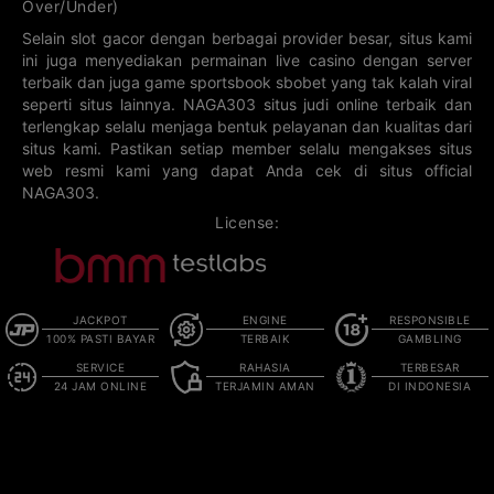
3D PCSO
3D
3D TENNESSEE
4D NEW
Over/Under)
WASHINGTON
MEXICO
07-08-2026
07-08-2026
06-08-2026
07-08-2026
Selain slot gacor dengan berbagai provider besar, situs kami
617
1552
344
704
ini juga menyediakan permainan live casino dengan server
terbaik dan juga game sportsbook sbobet yang tak kalah viral
3D TEXAS
4D OHIO
4D IOWA
4D MARYLAND
seperti situs lainnya. NAGA303 situs judi online terbaik dan
07-08-2026
06-08-2026
07-08-2026
06-08-2026
798
4703
0788
7519
terlengkap selalu menjaga bentuk pelayanan dan kualitas dari
situs kami. Pastikan setiap member selalu mengakses situs
4D NEW YORK
4D PUERTO
4D RHODE
4D VERMONT
web resmi kami yang dapat Anda cek di situs official
RICO
ISLAND
NAGA303.
07-08-2026
07-08-2026
07-08-2026
07-08-2026
5877
2516
8391
8432
License:
4D
4D WEST
4D WISCONSIN
4D Atlantic
WASHINGTON
VIRGINIA
CAN
DC
07-08-2026
06-08-2026
07-08-2026
06-08-2026
3540
0377
5873
4776
JACKPOT
ENGINE
RESPONSIBLE
100% PASTI BAYAR
TERBAIK
GAMBLING
4D ONTARIO
4D QUEBEC
4D Western
4D DAMACAI
CAN
SERVICE
RAHASIA
TERBESAR
06-08-2026
07-08-2026
06-08-2026
05-08-2026
6238
7493
3571
7113
24 JAM ONLINE
TERJAMIN AMAN
DI INDONESIA
4D Sport Toto
4D Ciudad
4D Prov
4D SANTA FE
Buenos
Buenos
07-08-2026
07-08-2026
© Copyright 2014 - 2026
. All Rights Reserved.
05-08-2026
07-08-2026
7778
9501
1498
1117